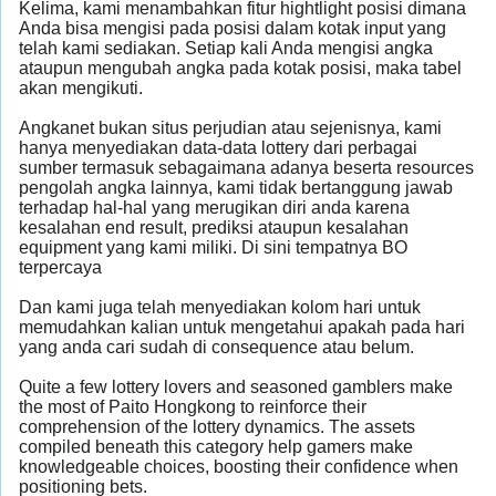
Kelima, kami menambahkan fitur hightlight posisi dimana
Anda bisa mengisi pada posisi dalam kotak input yang
telah kami sediakan. Setiap kali Anda mengisi angka
ataupun mengubah angka pada kotak posisi, maka tabel
akan mengikuti.
Angkanet bukan situs perjudian atau sejenisnya, kami
hanya menyediakan data-data lottery dari perbagai
sumber termasuk sebagaimana adanya beserta resources
pengolah angka lainnya, kami tidak bertanggung jawab
terhadap hal-hal yang merugikan diri anda karena
kesalahan end result, prediksi ataupun kesalahan
equipment yang kami miliki. Di sini tempatnya BO
terpercaya
Dan kami juga telah menyediakan kolom hari untuk
memudahkan kalian untuk mengetahui apakah pada hari
yang anda cari sudah di consequence atau belum.
Quite a few lottery lovers and seasoned gamblers make
the most of Paito Hongkong to reinforce their
comprehension of the lottery dynamics. The assets
compiled beneath this category help gamers make
knowledgeable choices, boosting their confidence when
positioning bets.